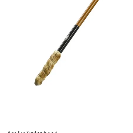
Bon-fire Snobrødspind