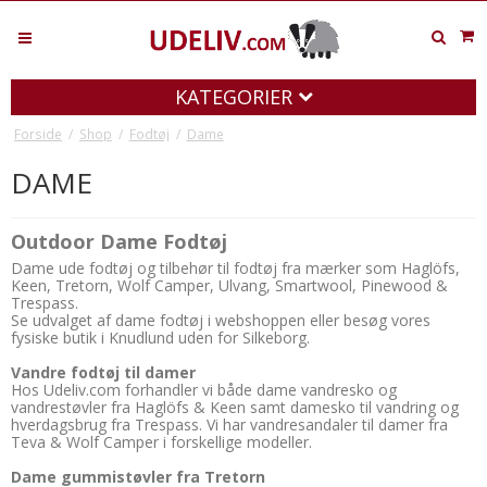
KATEGORIER
Forside
/
Shop
/
Fodtøj
/
Dame
DAME
Outdoor Dame Fodtøj
Dame ude fodtøj og tilbehør til fodtøj fra mærker som Haglöfs,
Keen, Tretorn, Wolf Camper, Ulvang, Smartwool, Pinewood &
Trespass.
Se udvalget af dame fodtøj i webshoppen eller besøg vores
fysiske butik i Knudlund uden for Silkeborg.
Vandre fodtøj til damer
Hos Udeliv.com forhandler vi både dame vandresko og
vandrestøvler fra Haglöfs & Keen samt damesko til vandring og
hverdagsbrug fra Trespass. Vi har vandresandaler til damer fra
Teva & Wolf Camper i forskellige modeller.
Dame gummistøvler fra Tretorn