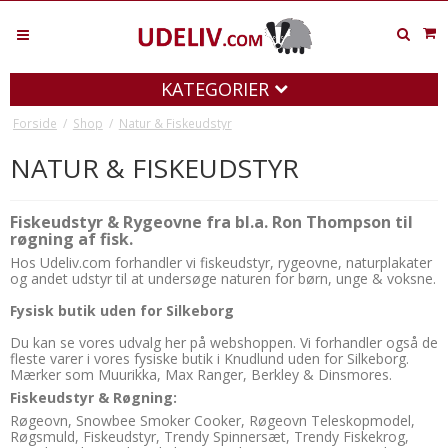
KATEGORIER
Forside
/
Shop
/
Natur & Fiskeudstyr
NATUR & FISKEUDSTYR
Fiskeudstyr & Rygeovne fra bl.a. Ron Thompson til
røgning af fisk.
Hos Udeliv.com forhandler vi fiskeudstyr, rygeovne, naturplakater
og andet udstyr til at undersøge naturen for børn, unge & voksne.
Fysisk butik uden for Silkeborg
Du kan se vores udvalg her på webshoppen. Vi forhandler også de
fleste varer i vores fysiske butik i Knudlund uden for Silkeborg.
Mærker som Muurikka, Max Ranger, Berkley & Dinsmores.
Fiskeudstyr & Røgning:
Røgeovn, Snowbee Smoker Cooker, Røgeovn Teleskopmodel,
Røgsmuld, Fiskeudstyr, Trendy Spinnersæt, Trendy Fiskekrog,