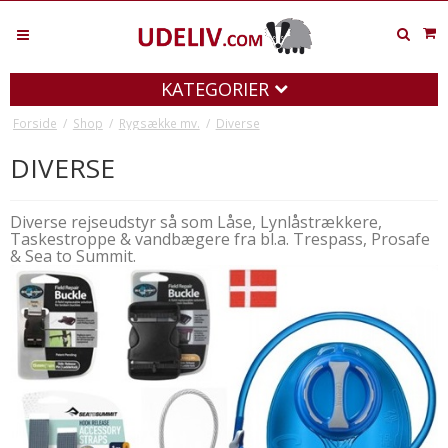
KATEGORIER
Forside
/
Shop
/
Rygsække mv.
/
Diverse
DIVERSE
Diverse rejseudstyr så som Låse, Lynlåstrækkere,
Taskestroppe & vandbægere fra bl.a. Trespass, Prosafe
& Sea to Summit.