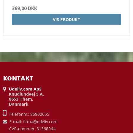
369,00 DKK
VIS PRODUKT
KONTAKT
Udeliv.com ApS
Knudlundvej 5 A,
8653 Them,
Danmark
Telefonnr.: 86802055
E-mail
:
firma@udeliv.com
CVR-nummer: 31368944