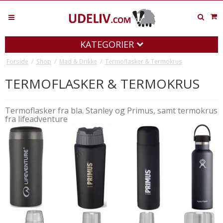
KATEGORIER
Forside
/
Shop
/
Mad & Drikke
/
Termoflasker & Termokrus
TERMOFLASKER & TERMOKRUS
Termoflasker fra bla. Stanley og Primus, samt termokrus
fra lifeadventure