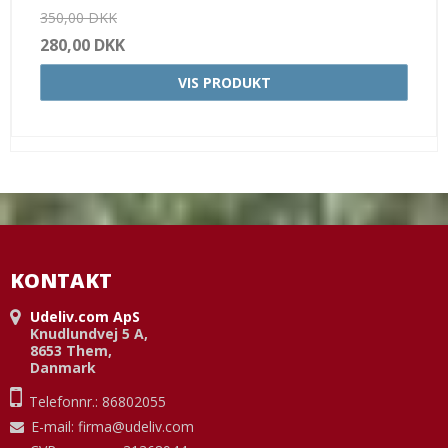
350,00 DKK
280,00 DKK
VIS PRODUKT
KONTAKT
Udeliv.com ApS
Knudlundvej 5 A,
8653 Them,
Danmark
Telefonnr.: 86802055
E-mail
:
firma@udeliv.com