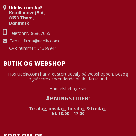
Udeliv.com ApS
Knudlundvej 5 A,
8653 Them,
Danmark
Telefonnr.: 86802055
E-mail
:
firma@udeliv.com
CVR-nummer: 31368944
BUTIK OG WEBSHOP
Hos Udeliv.com har vi et stort udvalg på webshoppen. Besøg
også vores spændende butik i Knudlund.
Handelsbetingelser
ÅBNINGSTIDER:
Tirsdag, onsdag, torsdag & fredag:
kl. 10:00 - 17:00
KORT OM OS