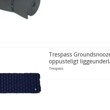
Trespass Groundsnooz
oppusteligt liggeunder
Trespass