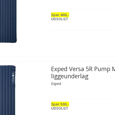
Spar 400,-
UDSOLGT
Exped Versa 5R Pump 
liggeunderlag
Exped
Spar 500,-
UDSOLGT