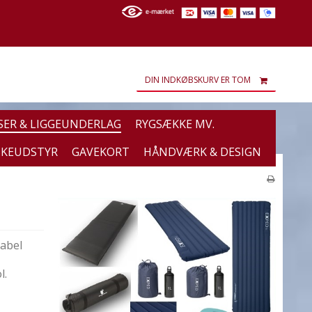
DIN INDKØBSKURV ER TOM
SER & LIGGEUNDERLAG
RYGSÆKKE MV.
SKEUDSTYR
GAVEKORT
HÅNDVÆRK & DESIGN
tabel
l.