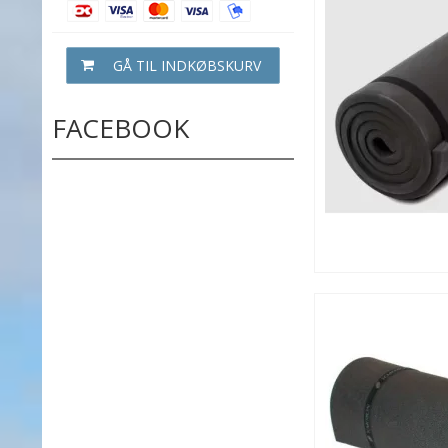
GÅ TIL INDKØBSKURV
FACEBOOK