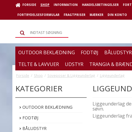
FORSIDE
SHOP
INFORMATION
HANDELSBETINGELSER
FORT
FORTRYDELSESFORMULAR
FRAGTPRISER
MÆRKER
DIN KONTO
OUTDOOR BEKLÆDNING
FODTØJ
BÅLUDSTYR
TELTE & LAVVUER
UDSTYR
TRANGIA & BRÆN
Forside
/
Shop
/
Soveposer & Liggeunderlag
/
Liggeunderlag
KATEGORIER
LIGGEUND
Liggeunderlag de
OUTDOOR BEKLÆDNING
søvn.
Liggeunderlag fra
FODTØJ
BÅLUDSTYR