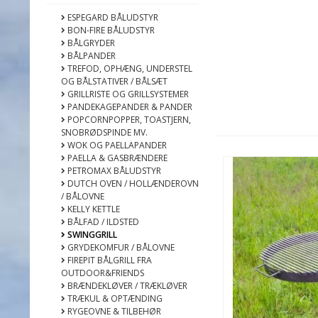
ESPEGARD BÅLUDSTYR
BON-FIRE BÅLUDSTYR
BÅLGRYDER
BÅLPANDER
TREFOD, OPHÆNG, UNDERSTEL
OG BÅLSTATIVER / BÅLSÆT
GRILLRISTE OG GRILLSYSTEMER
PANDEKAGEPANDER & PANDER
POPCORNPOPPER, TOASTJERN,
SNOBRØDSPINDE MV.
WOK OG PAELLAPANDER
PAELLA & GASBRÆNDERE
PETROMAX BÅLUDSTYR
DUTCH OVEN / HOLLÆNDEROVN
/ BÅLOVNE
KELLY KETTLE
BÅLFAD / ILDSTED
SWINGGRILL
GRYDEKOMFUR / BÅLOVNE
FIREPIT BÅLGRILL FRA
OUTDOOR&FRIENDS
BRÆNDEKLØVER / TRÆKLØVER
TRÆKUL & OPTÆNDING
RYGEOVNE & TILBEHØR