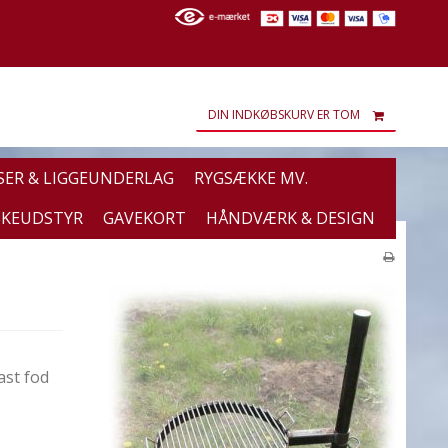
DIN INDKØBSKURV ER TOM
SER & LIGGEUNDERLAG
RYGSÆKKE MV.
SKEUDSTYR
GAVEKORT
HÅNDVÆRK & DESIGN
ast fod