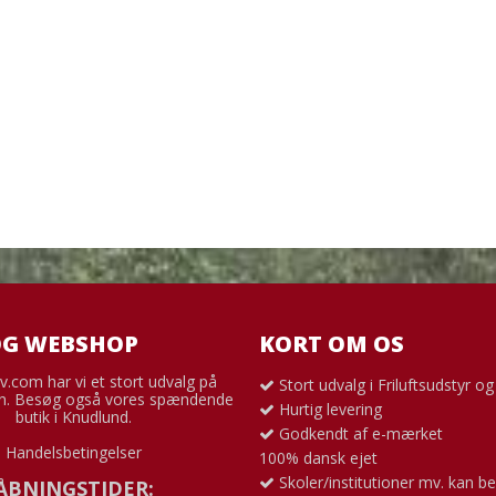
OG WEBSHOP
KORT OM OS
v.com har vi et stort udvalg på
Stort udvalg i Friluftsudstyr o
. Besøg også vores spændende
Hurtig levering
butik i Knudlund.
Godkendt af e-mærket
Handelsbetingelser
100% dansk ejet
Skoler/institutioner mv. kan be
ÅBNINGSTIDER: