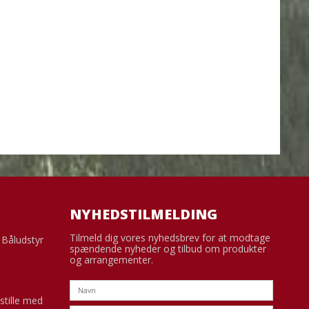
NYHEDSTILMELDING
Tilmeld dig vores nyhedsbrev for at modtage
g Båludstyr
spændende nyheder og tilbud om produkter
og arrangementer.
stille med