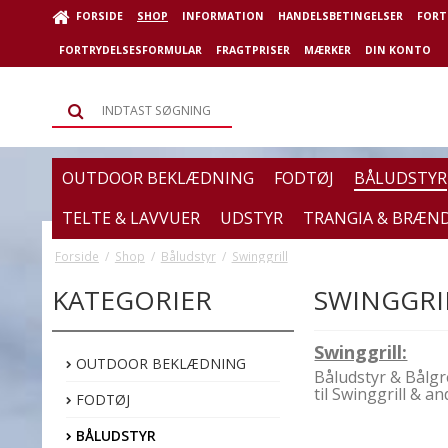
FORSIDE
SHOP
INFORMATION
HANDELSBETINGELSER
FORT
FORTRYDELSESFORMULAR
FRAGTPRISER
MÆRKER
DIN KONTO
OUTDOOR BEKLÆDNING
FODTØJ
BÅLUDSTYR
TELTE & LAVVUER
UDSTYR
TRANGIA & BRÆN
Forside
/
Shop
/
Båludstyr
/
Swinggrill
KATEGORIER
SWINGGRI
Swinggrill:
OUTDOOR BEKLÆDNING
Båludstyr & Bålgr
til Swinggrill & an
FODTØJ
BÅLUDSTYR