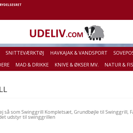
RYDELSESRET
SNITTEVÆRKTØJ
HAVKAJAK & VANDSPORT
SOVEPO
DERE
MAD & DRIKKE
KNIVE & ØKSER MV.
NATUR & FI
LL
ej så som Swinggrill Kompletsæt, Grundbøjle til Swinggrill, F
det udstyr til swinggrillen