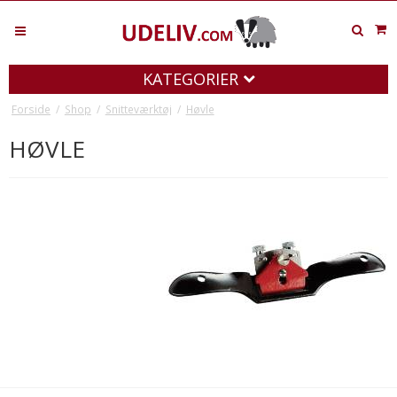
KATEGORIER
Forside
/
Shop
/
Snitteværktøj
/
Høvle
HØVLE