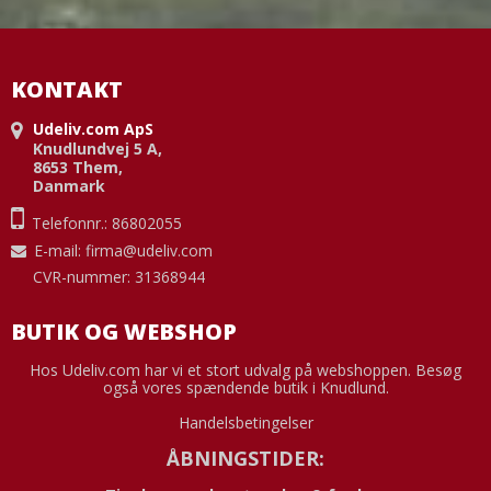
KONTAKT
Udeliv.com ApS
Knudlundvej 5 A,
8653 Them,
Danmark
Telefonnr.: 86802055
E-mail
:
firma@udeliv.com
CVR-nummer: 31368944
BUTIK OG WEBSHOP
Hos Udeliv.com har vi et stort udvalg på webshoppen. Besøg
også vores spændende butik i Knudlund.
Handelsbetingelser
ÅBNINGSTIDER: