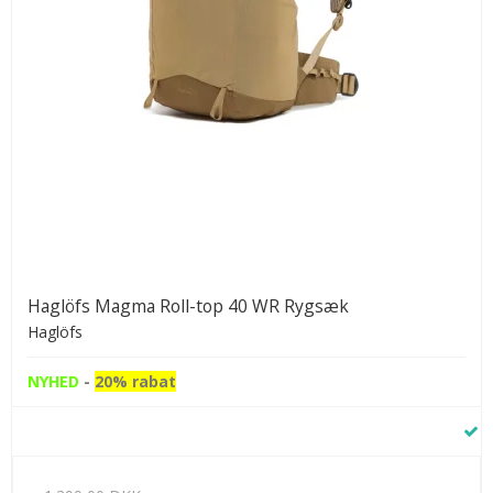
Haglöfs Magma Roll-top 40 WR Rygsæk
Haglöfs
NYHED
-
20% rabat