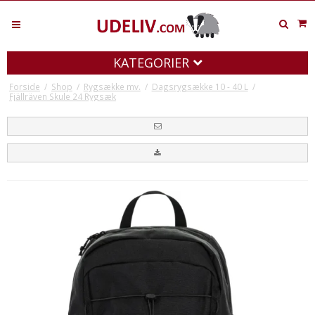
KATEGORIER
Forside
/
Shop
/
Rygsække mv.
/
Dagsrygsække 10 - 40 L
/
Fjällräven Skule 24 Rygsæk