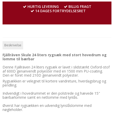
HURTIG LEVERING
BILLIG FRAGT
14 DAGES FORTRYDELSESRET
Beskrivelse
Fjällräven Skule 24 liters rygsæk med stort hovedrum og
lomme til bærbar
Denne Fjällräven 24 liters rygsæk er lavet i slidstærkt Oxford-stof
af 600D genanvendt polyester med en 1500 mm PU-coating.
Den er foret med 210D genanvendt polyester.
Rygsækken er velegnet til kortere vandreture, hverdagsbrug og
pendling.
Indvendigt i hovedrummet er den polstrede og hævede 15"
bærbarlomme samt en netlomme med lynlås.
Øverst har rygsækken en udvendig lynslåslomme med
nøgleholder.