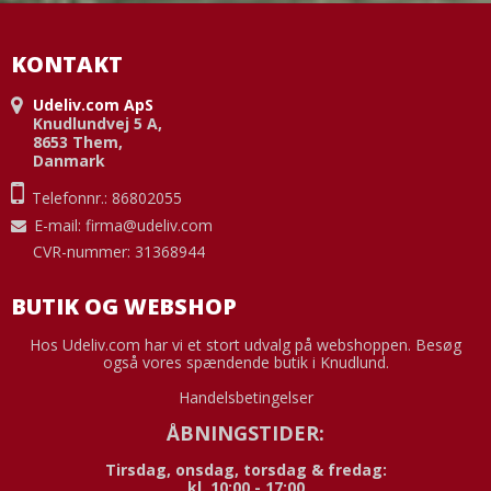
KONTAKT
Udeliv.com ApS
Knudlundvej 5 A,
8653 Them,
Danmark
Telefonnr.: 86802055
E-mail
:
firma@udeliv.com
CVR-nummer: 31368944
BUTIK OG WEBSHOP
Hos Udeliv.com har vi et stort udvalg på webshoppen. Besøg
også vores spændende butik i Knudlund.
Handelsbetingelser
ÅBNINGSTIDER:
Tirsdag, onsdag, torsdag & fredag:
kl. 10:00 - 17:00