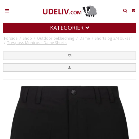
KATEGORIER
Forside
/
Shop
/
Outdoor beklædning
/
Dame
/
Shorts og 3/4 bukser
/
Trespass Montrose Dame Shorts