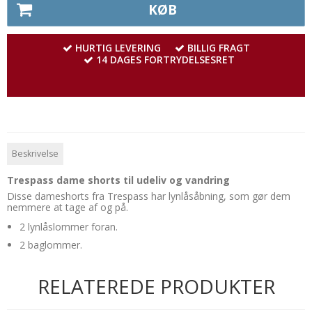
KØB
HURTIG LEVERING
BILLIG FRAGT
14 DAGES FORTRYDELSESRET
Beskrivelse
Trespass dame shorts til udeliv og vandring
Disse dameshorts fra Trespass har lynlåsåbning, som gør dem
nemmere at tage af og på.
2 lynlåslommer foran.
2 baglommer.
RELATEREDE PRODUKTER