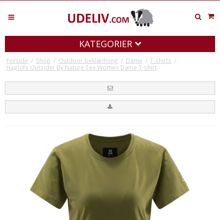
KATEGORIER
Forside
/
Shop
/
Outdoor beklædning
/
Dame
/
T-shirts
/
Haglöfs Outsider By Nature Tee Women Dame T-shirt