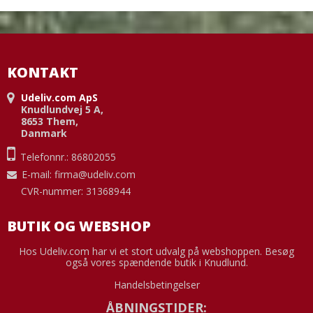
KONTAKT
Udeliv.com ApS
Knudlundvej 5 A,
8653 Them,
Danmark
Telefonnr.: 86802055
E-mail
:
firma@udeliv.com
CVR-nummer: 31368944
BUTIK OG WEBSHOP
Hos Udeliv.com har vi et stort udvalg på webshoppen. Besøg
også vores spændende butik i Knudlund.
Handelsbetingelser
ÅBNINGSTIDER: