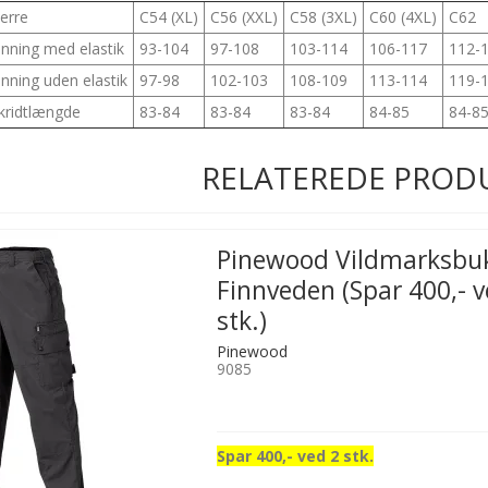
erre
C54 (XL)
C56 (XXL)
C58 (3XL)
C60 (4XL)
C62
nning med elastik
93-104
97-108
103-114
106-117
112-
nning uden elastik
97-98
102-103
108-109
113-114
119-
kridtlængde
83-84
83-84
83-84
84-85
84-8
RELATEREDE PROD
Pinewood Vildmarksbu
Finnveden (Spar 400,- v
stk.)
Pinewood
9085
Spar 400,- ved 2 stk.