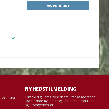
VIS PRODUKT
NYHEDSTILMELDING
Tilmeld dig vores nyhedsbrev for at modtage
g Båludstyr
spændende nyheder og tilbud om produkter
og arrangementer.