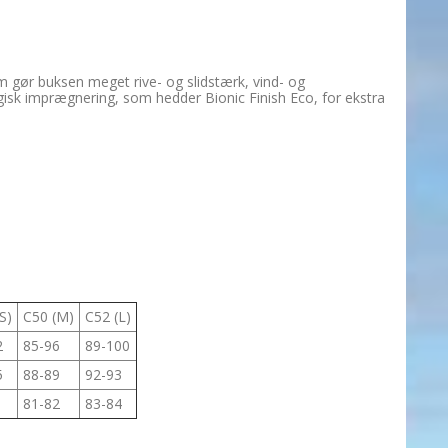
 gør buksen meget rive- og slidstærk, vind- og
isk imprægnering, som hedder Bionic Finish Eco, for ekstra
(S)
C50 (M)
C52 (L)
2
85-96
89-100
5
88-89
92-93
1
81-82
83-84