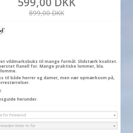
599,00 DKK
899,00 DKK
et vildmarksbuks til mange formål. Slidstærk kvalitet.
ørstet flanell for. Mange praktiske lommer, bla.
illomme.
s til både herrer og damer, men vær opmærksom på,
errestørrelser.
t
esguide herunder.
se for Pinewood
innveden Vinter m. for