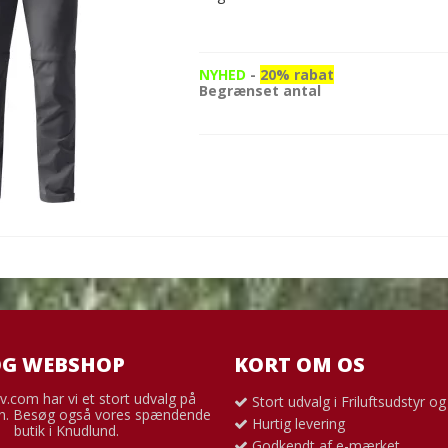
NYHED
-
20% rabat
Begrænset antal
OG WEBSHOP
KORT OM OS
v.com har vi et stort udvalg på
Stort udvalg i Friluftsudstyr o
. Besøg også vores spændende
Hurtig levering
butik i Knudlund.
Godkendt af e-mærket