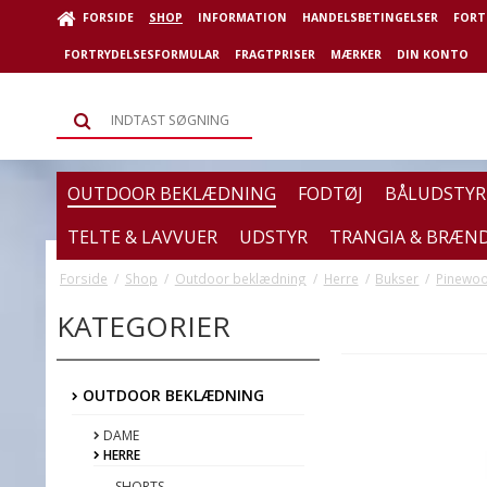
FORSIDE
SHOP
INFORMATION
HANDELSBETINGELSER
FORT
FORTRYDELSESFORMULAR
FRAGTPRISER
MÆRKER
DIN KONTO
OUTDOOR BEKLÆDNING
FODTØJ
BÅLUDSTYR
TELTE & LAVVUER
UDSTYR
TRANGIA & BRÆN
Forside
/
Shop
/
Outdoor beklædning
/
Herre
/
Bukser
/
Pinewoo
KATEGORIER
OUTDOOR BEKLÆDNING
DAME
HERRE
SHORTS