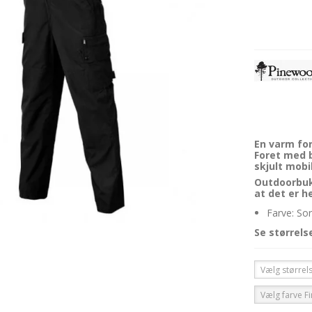
En varm for
Foret med b
skjult mob
Outdoorbuk
at det er h
Farve: Sor
Se størrels
Vælg størrel
Vælg farve F