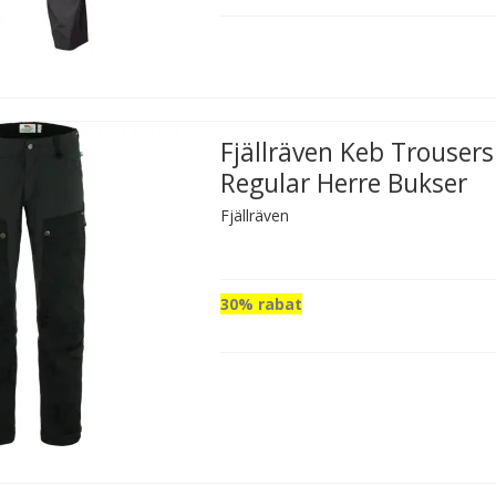
Fjällräven Keb Trouser
Regular Herre Bukser
Fjällräven
30% rabat