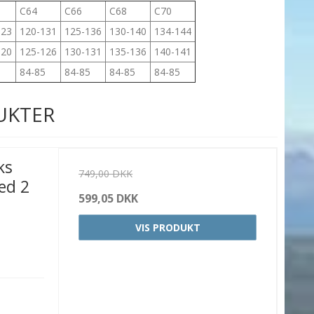
C64
C66
C68
C70
123
120-131
125-136
130-140
134-144
120
125-126
130-131
135-136
140-141
5
84-85
84-85
84-85
84-85
UKTER
ks
749,00 DKK
ed 2
599,05 DKK
VIS PRODUKT