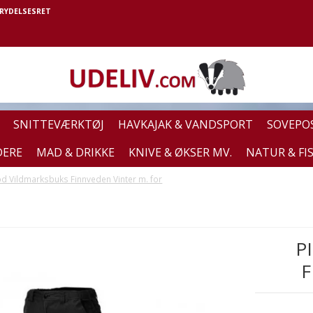
RYDELSESRET
SNITTEVÆRKTØJ
HAVKAJAK & VANDSPORT
SOVEPO
DERE
MAD & DRIKKE
KNIVE & ØKSER MV.
NATUR & FI
d Vildmarksbuks Finnveden Vinter m. for
P
F