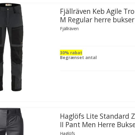
Fjällräven Keb Agile Tr
M Regular herre bukser
Fjällräven
30% rabat
Begrænset antal
Haglöfs Lite Standard Z
II Pant Men Herre Buks
Haglöfs