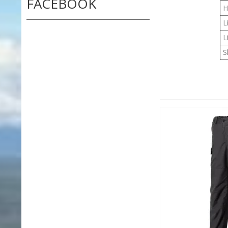
FACEBOOK
H
Li
Li
S