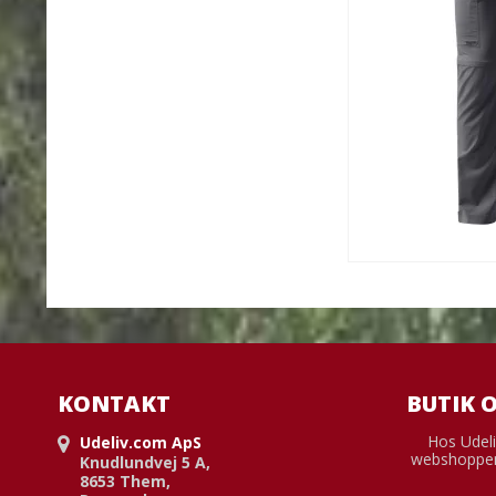
KONTAKT
BUTIK 
Hos Udeli
Udeliv.com ApS
webshoppen
Knudlundvej 5 A,
8653 Them,