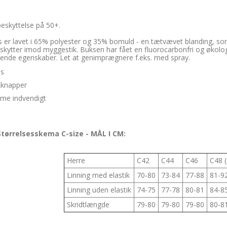
eskyttelse på 50+.
 er lavet i 65% polyester og 35% bomuld - en tætvævet blanding, som
kytter imod myggestik. Buksen har fået en fluorocarbonfri og økolog
ende egenskaber. Let at genimprægnere f.eks. med spray.
ås
knapper
mme indvendigt
tørrelsesskema C-size - MÅL I CM:
Herre
C42
C44
C46
C48 
Linning med elastik
70-80
73-84
77-88
81-9
Linning uden elastik
74-75
77-78
80-81
84-8
Skridtlængde
79-80
79-80
79-80
80-8