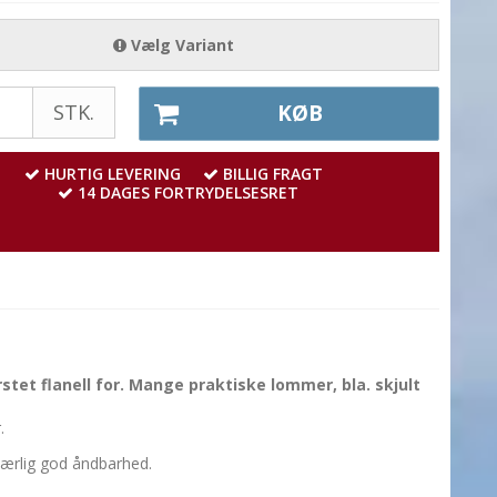
Vælg Variant
STK.
KØB
HURTIG LEVERING
BILLIG FRAGT
14 DAGES FORTRYDELSESRET
stet flanell for. Mange praktiske lommer, bla. skjult
.
 særlig god åndbarhed.