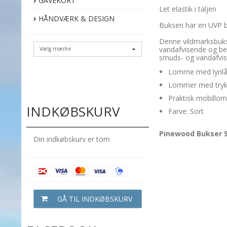
GAVEKORT
Let elastik i taljen
HÅNDVÆRK & DESIGN
Buksen har en UVP b
Denne vildmarksbuks
vandafvisende og bes
smuds- og vandafvis
Lomme med lynl
Lommer med tryk
Praktisk mobillo
INDKØBSKURV
Farve: Sort
Pinewood Bukser S
Din indkøbskurv er tom
GÅ TIL INDKØBSKURV