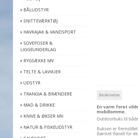
BÅLUDSTYR
SNITTEVÆRKTØJ
HAVKAJAK & VANDSPORT
SOVEPOSER &
LIGGEUNDERLAG
RYGSÆKKE MV.
TELTE & LAVVUER
UDSTYR
TRANGIA & BRÆNDERE
Beskrivelse
MAD & DRIKKE
En varm foret vild
mobillomme.
KNIVE & ØKSER MV.
Outdoorbuks til båd
NATUR & FISKEUDSTYR
Buksen er fremstille
Børstet flanell for 