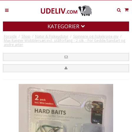
KATEGORIER
Forside
/
Shop
/
Natur & Fiskeudstyr
/
Spinnere og fiskekroge mv
/
Max Ranger Wobblersæt incl. stålforfang - 2 stk. - For Gedde/Sandart og
andre arter