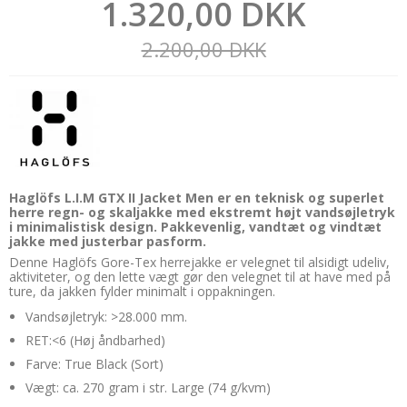
1.320,00 DKK
2.200,00 DKK
Haglöfs L.I.M GTX II Jacket Men er en teknisk og superlet
herre regn- og skaljakke med ekstremt højt vandsøjletryk
i minimalistisk design. Pakkevenlig, vandtæt og vindtæt
jakke med justerbar pasform.
Denne Haglöfs Gore-Tex herrejakke er velegnet til alsidigt udeliv,
aktiviteter, og den lette vægt gør den velegnet til at have med på
ture, da jakken fylder minimalt i oppakningen.
Vandsøjletryk: >28.000 mm.
RET:<6 (Høj åndbarhed)
Farve: True Black (Sort)
Vægt: ca. 270 gram i str. Large (74 g/kvm)