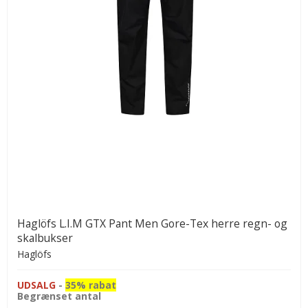
Haglöfs L.I.M GTX Pant Men Gore-Tex herre regn- og
skalbukser
Haglöfs
UDSALG
-
35% rabat
Begrænset antal