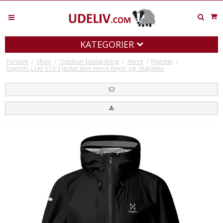
KATEGORIER
Forside
/
Shop
/
Outdoor beklædning
/
Herre
/
Regntøj
/
Haglöfs L.I.M GTX II Jacket Men Herre Regn- og Skaljakke