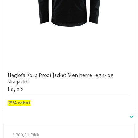
Haglöfs Korp Proof Jacket Men herre regn- og
skaljakke
Haglöfs
25% rabat
1.300,00 DKK