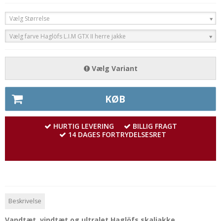
Vælg Størrelse
Vælg farve Haglöfs L.I.M GTX II herre jakke
Vælg Variant
KØB
HURTIG LEVERING
BILLIG FRAGT
14 DAGES FORTRYDELSESRET
Beskrivelse
Vandtæt, vindtæt og ultralet Haglöfs skaljakke