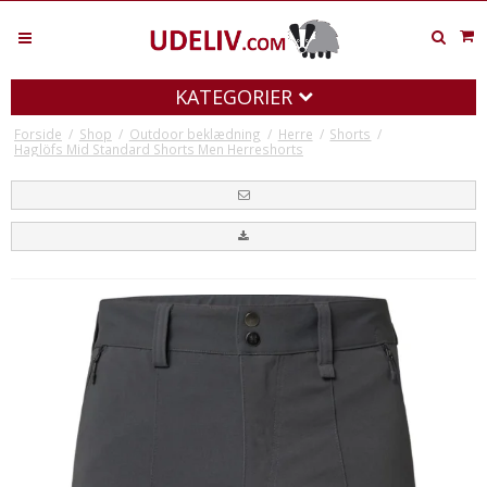
KATEGORIER
Forside
/
Shop
/
Outdoor beklædning
/
Herre
/
Shorts
/
Haglöfs Mid Standard Shorts Men Herreshorts