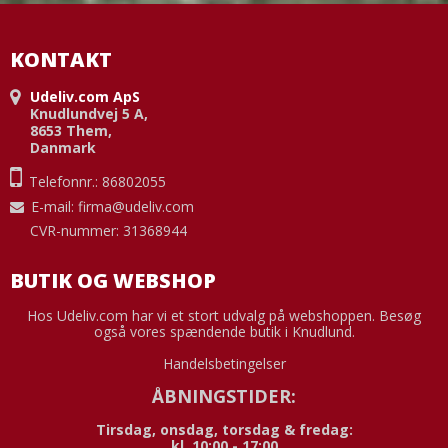
KONTAKT
Udeliv.com ApS
Knudlundvej 5 A,
8653 Them,
Danmark
Telefonnr.: 86802055
E-mail
:
firma@udeliv.com
CVR-nummer: 31368944
BUTIK OG WEBSHOP
Hos Udeliv.com har vi et stort udvalg på webshoppen. Besøg
også vores spændende butik i Knudlund.
Handelsbetingelser
ÅBNINGSTIDER:
Tirsdag, onsdag, torsdag & fredag:
kl. 10:00 - 17:00