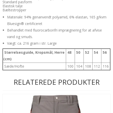
Standard pasform
Elastisk talje
Bæltestropper
Materiale: 94% genanvendt polyamid, 6% elastan, 165 g/kvm
Bluesign® certificeret
Behandlet med fluorocarbonfri imprægnering for at afvise
vand og smuds.
Vægt: ca. 216 gram i str. Large
Størrelsesguide, Kropsmål, Herre
48
50
52
54
56
(cm)
Sæde/Hofte
100
104
108
112
116
RELATEREDE PRODUKTER