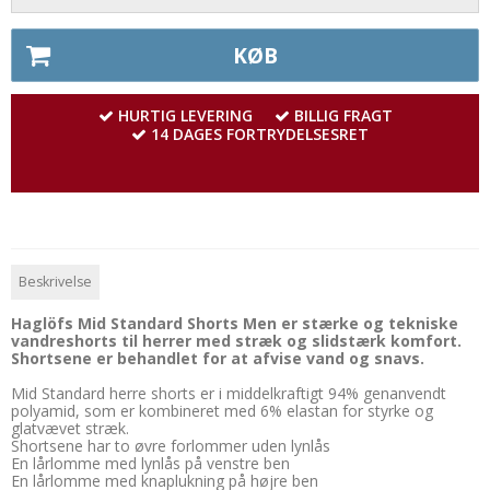
KØB
HURTIG LEVERING
BILLIG FRAGT
14 DAGES FORTRYDELSESRET
Beskrivelse
Haglöfs Mid Standard Shorts Men er stærke og tekniske
vandreshorts til herrer med stræk og slidstærk komfort.
Shortsene er behandlet for at afvise vand og snavs.
Mid Standard herre shorts er i middelkraftigt 94% genanvendt
polyamid, som er kombineret med 6% elastan for styrke og
glatvævet stræk.
Shortsene har to øvre forlommer uden lynlås
En lårlomme med lynlås på venstre ben
En lårlomme med knaplukning på højre ben