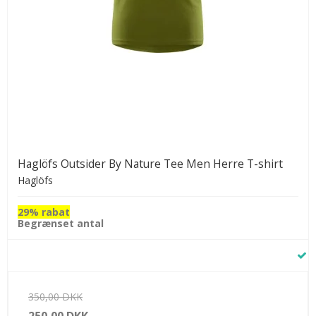
Haglöfs Outsider By Nature Tee Men Herre T-shirt
Haglöfs
29% rabat
Begrænset antal
350,00 DKK