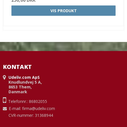
250,00 DKK
VIS PRODUKT
KONTAKT
Udeliv.com ApS
Knudlundvej 5 A,
8653 Them,
Danmark
Telefonnr.: 86802055
E-mail
:
firma@udeliv.com
CVR-nummer: 31368944