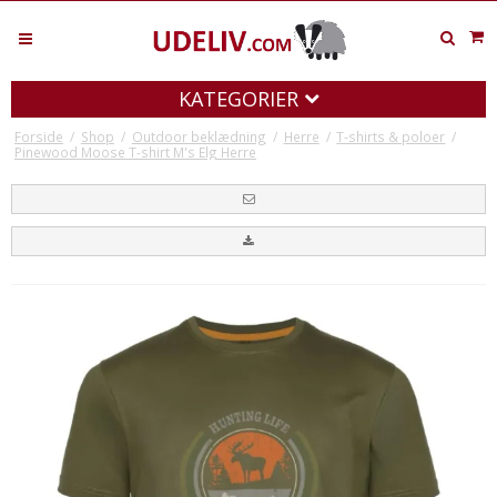
KATEGORIER
Forside
/
Shop
/
Outdoor beklædning
/
Herre
/
T-shirts & poloer
/
Pinewood Moose T-shirt M's Elg Herre