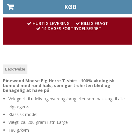
KØB
HURTIG LEVERING
BILLIG FRAGT
14 DAGES FORTRYDELSESRET
Beskrivelse
Pinewood Moose Elg Herre T-shirt i 100% økologisk
bomuld med rund hals, som gør t-shirten blød og
behagelig at have på.
Velegnet til udeliv og hverdagsbrug eller som basislag til alle
elgjægere.
Klassisk model
Vægt: ca. 200 gram i str. Large
180 g/kvm