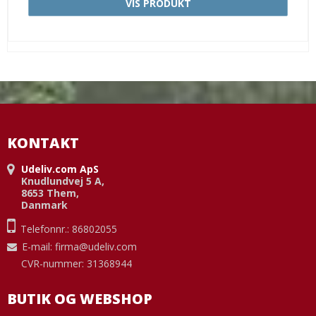
VIS PRODUKT
KONTAKT
Udeliv.com ApS
Knudlundvej 5 A,
8653 Them,
Danmark
Telefonnr.: 86802055
E-mail
:
firma@udeliv.com
CVR-nummer: 31368944
BUTIK OG WEBSHOP