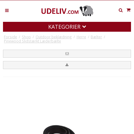
KATEGORIER
Forside
/
Shop
/
Outdoor beklædning
/
Herre
/
Bælter
/
Pinewood Slidstærkt Læderbælte