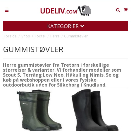
KATEGORIER
Forside
/
Shop
/
Fodtøj
/
Herre
/
Gummistøvler
GUMMISTØVLER
Herre gummistøvler fra Tretorn i forskellige
størrelser & varianter. Vi forhandler modeller som
Scout S, Terräng Low Neo, Håkull og Nimis. Se og
køb på webshoppen eller i vores fysiske
outdoorbutik uden for Silkeborg i Knudlund.