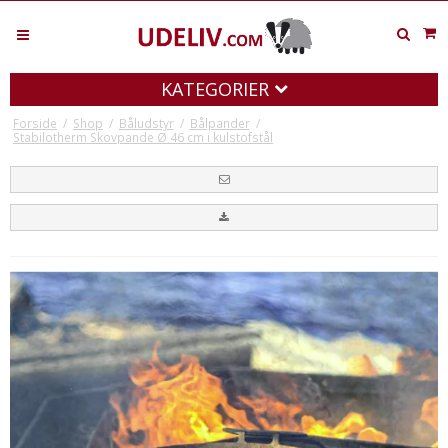
KATEGORIER
Forside
/
Shop
/
Båludstyr
/
Bålpander
/
Stabilotherm Skovpande Ø 46 cm i kulstofstål