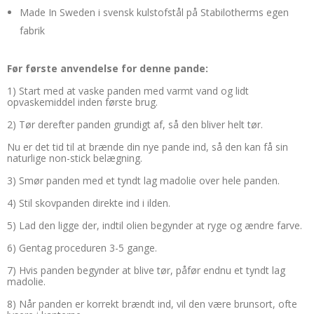
Made In Sweden i svensk kulstofstål på Stabilotherms egen
fabrik
Før første anvendelse for denne pande:
1) Start med at vaske panden med varmt vand og lidt
opvaskemiddel inden første brug.
2) Tør derefter panden grundigt af, så den bliver helt tør.
Nu er det tid til at brænde din nye pande ind, så den kan få sin
naturlige non-stick belægning.
3) Smør panden med et tyndt lag madolie over hele panden.
4) Stil skovpanden direkte ind i ilden.
5) Lad den ligge der, indtil olien begynder at ryge og ændre farve.
6) Gentag proceduren 3-5 gange.
7) Hvis panden begynder at blive tør, påfør endnu et tyndt lag
madolie.
8) Når panden er korrekt brændt ind, vil den være brunsort, ofte