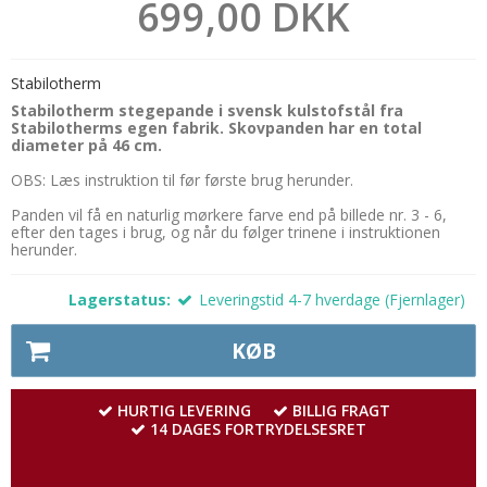
699,00 DKK
Stabilotherm
Stabilotherm stegepande i svensk kulstofstål fra
Stabilotherms egen fabrik. Skovpanden har en total
diameter på 46 cm.
OBS: Læs instruktion til før første brug herunder.
Panden vil få en naturlig mørkere farve end på billede nr. 3 - 6,
efter den tages i brug, og når du følger trinene i instruktionen
herunder.
Lagerstatus:
Leveringstid 4-7 hverdage (Fjernlager)
KØB
HURTIG LEVERING
BILLIG FRAGT
14 DAGES FORTRYDELSESRET