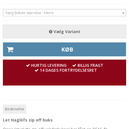
Vælg Bukser størrelse - Herre
Vælg Variant
KØB
HURTIG LEVERING
BILLIG FRAGT
14 DAGES FORTRYDELSESRET
Beskrivelse
Let Haglöfs zip off buks