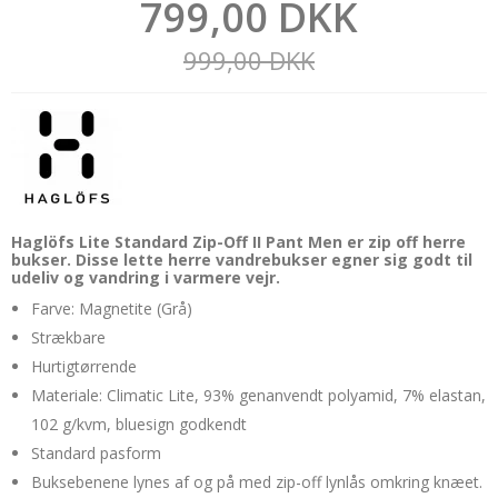
799,00 DKK
999,00 DKK
Haglöfs Lite Standard Zip-Off II Pant Men er zip off herre
bukser. Disse lette herre vandrebukser egner sig godt til
udeliv og vandring i varmere vejr.
Farve: Magnetite (Grå)
Strækbare
Hurtigtørrende
Materiale: Climatic Lite, 93% genanvendt polyamid, 7% elastan,
102 g/kvm, bluesign godkendt
Standard pasform
Buksebenene lynes af og på med zip-off lynlås omkring knæet.