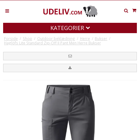
KATEGORIER
Forside
/
Shop
/
Outdoor beklædning
/
Herre
/
Bukser
/
Haglöfs Lite Standard Zip-Off II Pant Men Herre Bukser