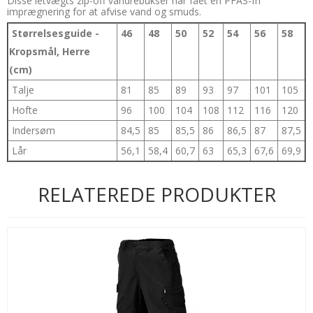
Disse letvægts zip-off vandrebukser har fået en PFAS-fri
imprægnering for at afvise vand og smuds.
Størrelsesguide -
46
48
50
52
54
56
58
Kropsmål, Herre
(cm)
Talje
81
85
89
93
97
101
105
Hofte
96
100
104
108
112
116
120
Indersøm
84,5
85
85,5
86
86,5
87
87,5
Lår
56,1
58,4
60,7
63
65,3
67,6
69,9
RELATEREDE PRODUKTER