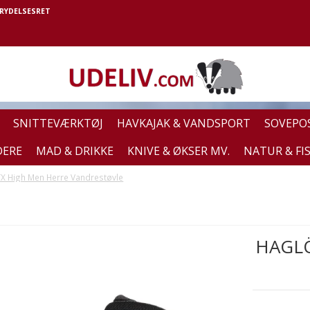
RYDELSESRET
SNITTEVÆRKTØJ
HAVKAJAK & VANDSPORT
SOVEPO
DERE
MAD & DRIKKE
KNIVE & ØKSER MV.
NATUR & FI
X High Men Herre Vandrestøvle
HAGLÖ