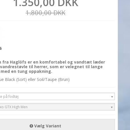
1.350,00 DKK
1.800,00 DKK
 fra Haglöfs er en komfortabel og vandtæt læder
 vandrestøvle til herrer, som er velegnet til lange
 med en tung oppakning.
ue Black (Sort) eller Soil/Taupe (Brun)
se på fodtøj
Oxo GTX High Men
Vælg Variant