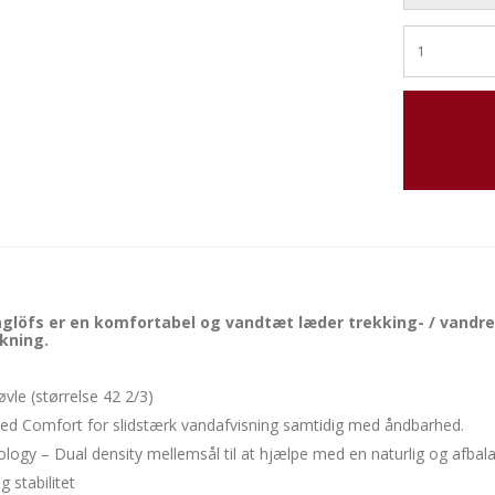
löfs er en komfortabel og vandtæt læder trekking- / vandrest
kning.
øvle (størrelse 42 2/3)
d Comfort for slidstærk vandafvisning samtidig med åndbarhed.
logy – Dual density mellemsål til at hjælpe med en naturlig og afbal
 stabilitet