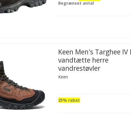
Begrænset antal
Keen Men's Targhee IV
vandtætte herre
vandrestøvler
Keen
25% rabat