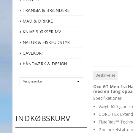
TRANGIA & BRÆNDERE
MAD & DRIKKE
KNIVE & ØKSER MV.
NATUR & FISKEUDSTYR
GAVEKORT
HÅNDVÆRK & DESIGN
Beskrivelse
Oxo GT Men fra Hag
med en tung oppa
Specifikationer:
Vægt: 650 g pr. st
GORE-TEX Extende
INDKØBSKURV
FluidRide™ Techno
God ankelstøtte og