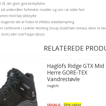
tå, der giver god beskyttelse
r på undersålen forhindrer mudder og sne i at sidde fast
mmi med høj slidstyrke
 bagerste del af foden til effektiv støddæmpning
ri certificeret i Leather Working Group (Guld/Sølv niveau) sikrer et lav
 (Sort) eller Soil/Taupe (Brun)
RELATEREDE PROD
Haglöfs Ridge GTX Mid
Herre GORE-TEX
Vandrestøvle
Haglöfs
UDSALG
-
35% rabat