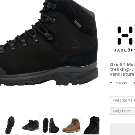
Oxo GT Men
trekking- /
vandreture
Farver: Tr
Vælg størrel
Vælg farve 