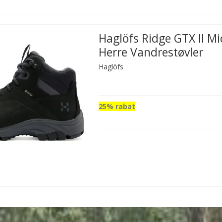
Haglöfs Ridge GTX II M
Herre Vandrestøvler
Haglöfs
25% rabat