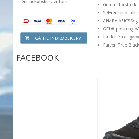
Din indkøbskurv er tom
Gummi forstærket 
Selvrensende rille
AHAR+ ASICS® gu
GEL® polstring på
Læder fra et garve
GÅ TIL INDKØBSKURV
Farver: True Black
FACEBOOK