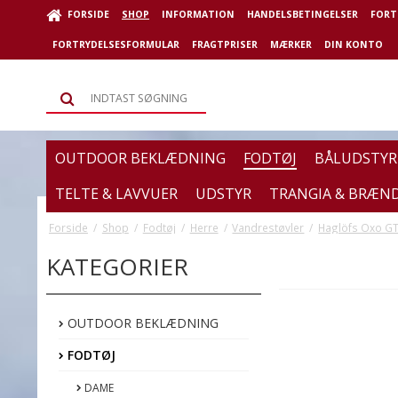
FORSIDE
SHOP
INFORMATION
HANDELSBETINGELSER
FORT
FORTRYDELSESFORMULAR
FRAGTPRISER
MÆRKER
DIN KONTO
OUTDOOR BEKLÆDNING
FODTØJ
BÅLUDSTYR
TELTE & LAVVUER
UDSTYR
TRANGIA & BRÆN
Forside
/
Shop
/
Fodtøj
/
Herre
/
Vandrestøvler
/
Haglöfs Oxo GT
KATEGORIER
OUTDOOR BEKLÆDNING
FODTØJ
DAME