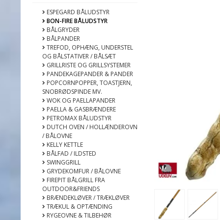
ESPEGARD BÅLUDSTYR
BON-FIRE BÅLUDSTYR
BÅLGRYDER
BÅLPANDER
TREFOD, OPHÆNG, UNDERSTEL
OG BÅLSTATIVER / BÅLSÆT
GRILLRISTE OG GRILLSYSTEMER
PANDEKAGEPANDER & PANDER
POPCORNPOPPER, TOASTJERN,
SNOBRØDSPINDE MV.
WOK OG PAELLAPANDER
PAELLA & GASBRÆNDERE
PETROMAX BÅLUDSTYR
DUTCH OVEN / HOLLÆNDEROVN
/ BÅLOVNE
KELLY KETTLE
BÅLFAD / ILDSTED
SWINGGRILL
GRYDEKOMFUR / BÅLOVNE
FIREPIT BÅLGRILL FRA
OUTDOOR&FRIENDS
BRÆNDEKLØVER / TRÆKLØVER
TRÆKUL & OPTÆNDING
RYGEOVNE & TILBEHØR