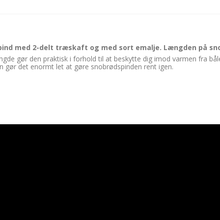
pind med 2-delt træskaft og med sort emalje. Længden på sn
de gør den praktisk i forhold til at beskytte dig imod varmen fra bå
jen gør det enormt let at gøre snobrødspinden rent igen.