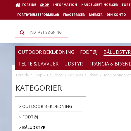
FORSIDE
SHOP
INFORMATION
HANDELSBETINGELSER
FORT
FORTRYDELSESFORMULAR
FRAGTPRISER
MÆRKER
DIN KONTO
OUTDOOR BEKLÆDNING
FODTØJ
BÅLUDSTYR
TELTE & LAVVUER
UDSTYR
TRANGIA & BRÆN
Forside
/
Shop
/
Båludstyr
/
Bon-fire Båludstyr
/
Bon-fire Snobrø
KATEGORIER
OUTDOOR BEKLÆDNING
FODTØJ
BÅLUDSTYR