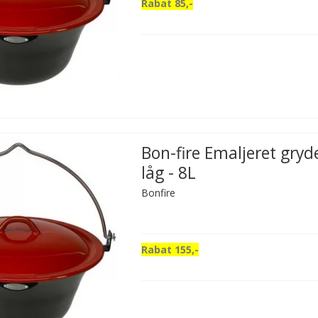
Rabat 85,-
Bon-fire Emaljeret gryd
låg - 8L
Bonfire
Rabat 155,-