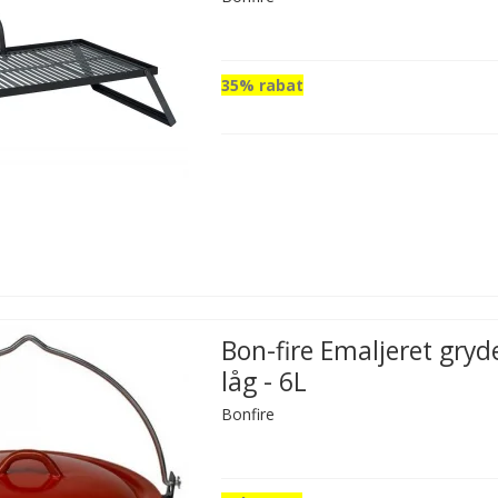
35% rabat
Bon-fire Emaljeret gryd
låg - 6L
Bonfire