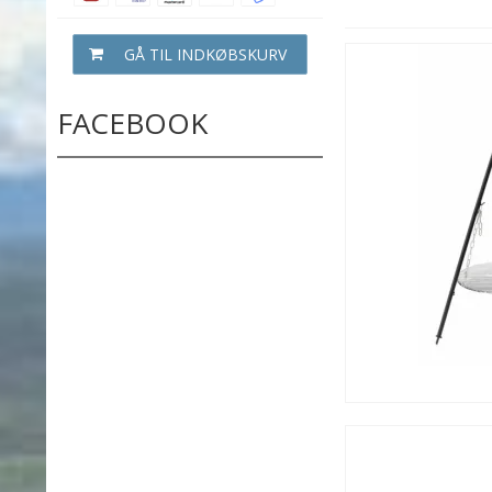
GÅ TIL INDKØBSKURV
FACEBOOK