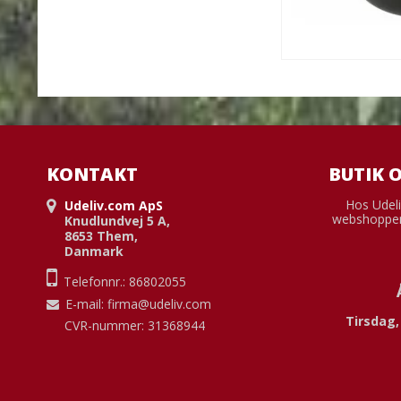
KONTAKT
BUTIK 
Hos Udeli
Udeliv.com ApS
webshoppen
Knudlundvej 5 A,
8653 Them,
Danmark
Telefonnr.: 86802055
E-mail
:
firma@udeliv.com
Tirsdag,
CVR-nummer: 31368944