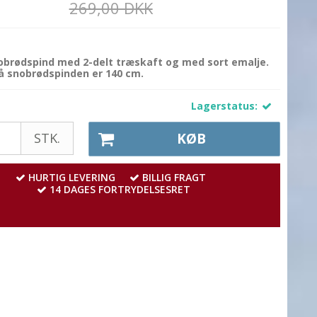
269,00 DKK
nobrødspind med 2-delt træskaft og med sort emalje.
 snobrødspinden er 140 cm.
Lagerstatus:
STK.
KØB
HURTIG LEVERING
BILLIG FRAGT
14 DAGES FORTRYDELSESRET