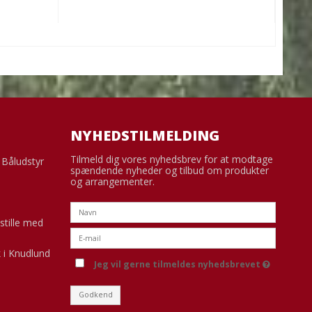
NYHEDSTILMELDING
Tilmeld dig vores nyhedsbrev for at modtage
g Båludstyr
spændende nyheder og tilbud om produkter
og arrangementer.
stille med
 i Knudlund
Jeg vil gerne tilmeldes nyhedsbrevet
Godkend