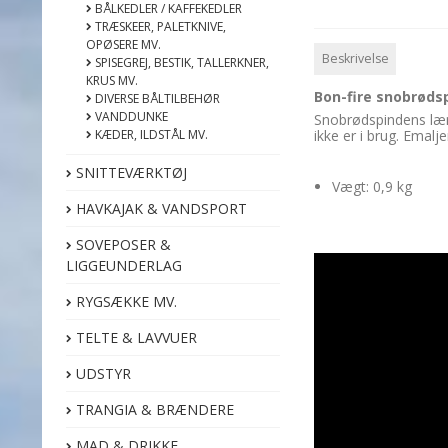
BÅLKEDLER / KAFFEKEDLER
TRÆSKEER, PALETKNIVE,
OPØSERE MV.
Beskrivelse
SPISEGREJ, BESTIK, TALLERKNER,
KRUS MV.
Bon-fire snobrøds
DIVERSE BÅLTILBEHØR
VANDDUNKE
Snobrødspindens læng
KÆDER, ILDSTÅL MV.
ikke er i brug. Emal
SNITTEVÆRKTØJ
Vægt: 0,9 kg
HAVKAJAK & VANDSPORT
SOVEPOSER &
LIGGEUNDERLAG
RYGSÆKKE MV.
TELTE & LAVVUER
UDSTYR
TRANGIA & BRÆNDERE
MAD & DRIKKE