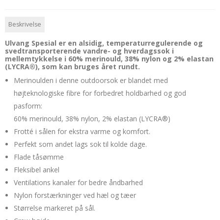
Beskrivelse
Ulvang Spesial er en alsidig, temperaturregulerende og
svedtransporterende vandre- og hverdagssok i
mellemtykkelse i 60% merinould, 38% nylon og 2% elastan
(LYCRA®), som kan bruges året rundt.
Merinoulden i denne outdoorsok er blandet med
højteknologiske fibre for forbedret holdbarhed og god
pasform:
60% merinould, 38% nylon, 2% elastan (LYCRA®)
Frotté i sålen for ekstra varme og komfort.
Perfekt som andet lags sok til kolde dage.
Flade tåsømme
Fleksibel ankel
Ventilations kanaler for bedre åndbarhed
Nylon forstærkninger ved hæl og tæer
Størrelse markeret på sål.