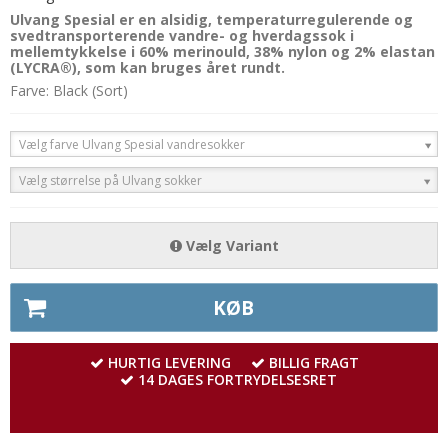
Ulvang Spesial er en alsidig, temperaturregulerende og
svedtransporterende vandre- og hverdagssok i
mellemtykkelse i 60% merinould, 38% nylon og 2% elastan
(LYCRA®), som kan bruges året rundt.
Farve: Black (Sort)
Vælg farve Ulvang Spesial vandresokker
Vælg størrelse på Ulvang sokker
Vælg Variant
KØB
HURTIG LEVERING
BILLIG FRAGT
14 DAGES FORTRYDELSESRET