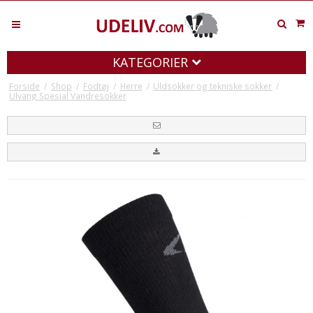
KATEGORIER
Forside
/
Shop
/
Fodtøj
/
Herre
/
Uldsokker og tekniske sokker
/
Ulvang Spesial Vandresokker