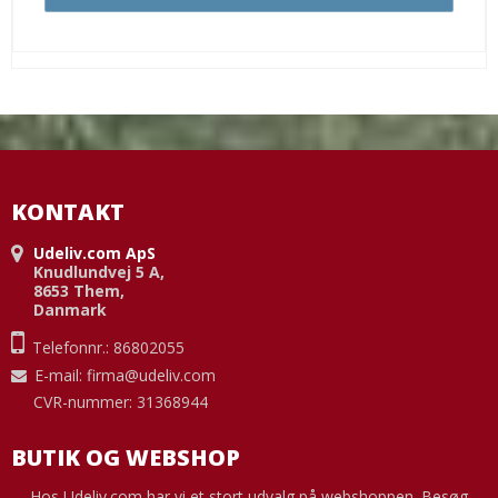
KONTAKT
Udeliv.com ApS
Knudlundvej 5 A,
8653 Them,
Danmark
Telefonnr.: 86802055
E-mail
:
firma@udeliv.com
CVR-nummer: 31368944
BUTIK OG WEBSHOP
Hos Udeliv.com har vi et stort udvalg på webshoppen. Besøg