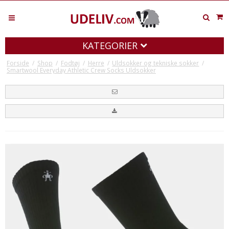
KATEGORIER
Forside
/
Shop
/
Fodtøj
/
Herre
/
Uldsokker og tekniske sokker
/
Smartwool Everyday Athletic Crew Socks Uldsokker