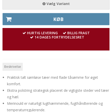
Vælg Variant
KØB
HURTIG LEVERING
BILLIG FRAGT
14 DAGES FORTRYDELSESRET
Beskrivelse
Praktisk talt sømløse tæer med flade tåsømme for øget
komfort.
Ekstra polstring strategisk placeret de vigtigste steder ved tæer
og hæl.
Merinould er naturligt lugthæmmende, fugthåndterende og
temperaturregulerende.